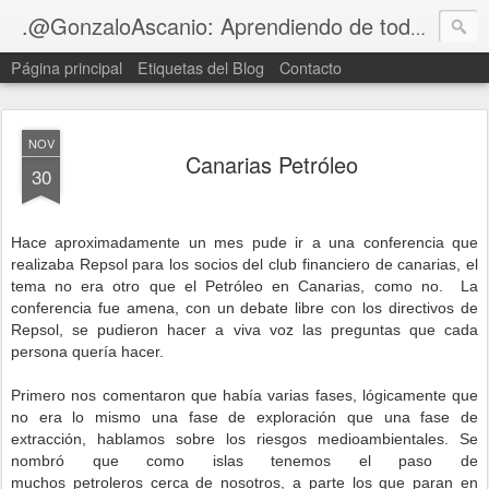
Blog
.@GonzaloAscanio: Aprendiendo de tod@s
Página principal
Etiquetas del Blog
Contacto
NOV
Canarias Petróleo
30
Hace aproximadamente un mes pude ir a una conferencia que
realizaba Repsol para los socios del club financiero de canarias, el
tema no era otro que el Petróleo en Canarias, como no.
La
conferencia fue amena, con un debate libre con los directivos de
Repsol, se pudieron hacer a viva voz las preguntas que cada
persona quería hacer.
Primero nos comentaron que había varias fases, lógicamente que
no era lo mismo una fase de exploración que una fase de
extracción, hablamos sobre los riesgos medioambientales.
Se
nombró que como islas tenemos el paso de
muchos petroleros cerca de nosotros, a parte los que paran en