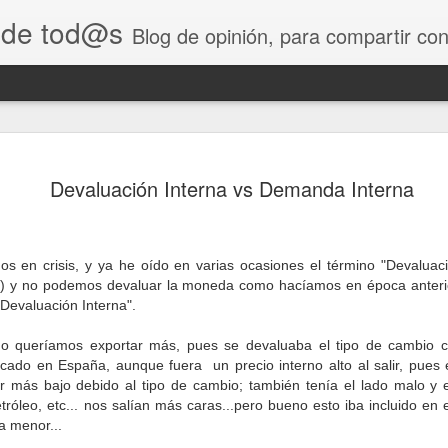
 de tod@s
Blog de opinión, para compartir conocimientos e ideas entre
ersiones en
Impuesto sobre sociedades. Deducción
Devaluación Interna vs Demanda Interna
 Consolidación
nuevos en Canarias. La DGT informa q
deducción por inversión en Canarias p
referencia, habrá que estar a la norm
ejercicio 1996, esto es, la disposici
1/2014 de 21 marzo 2014.
os en crisis, y ya he oído en varias ocasiones el término "Devaluac
especialidades introducidas por el pr
€) y no podemos devaluar la moneda como hacíamos en época anterio
normas de desarrollo.
Devaluación Interna".
o queríamos exportar más, pues se devaluaba el tipo de cambio 
icado en España, aunque fuera un precio interno alto al salir, pues 
r más bajo debido al tipo de cambio; también tenía el lado malo y 
róleo, etc... nos salían más caras...pero bueno esto iba incluido en e
a menor...