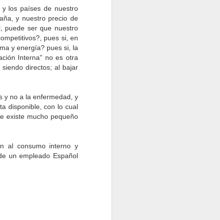
la literatura, en leyes y psicología,
y los países de nuestro
para señalar a la(s) persona(s)
aña, y nuestro precio de
que suplanta, encubre o se
l, puede ser que nuestro
disfraza legalmente, prestando su
ompetitivos?, pues si, en
nombre e identidad, firma, o bien
ima y energía? pues si, la
su personería ya sea física o
ción Interna" no es otra
jurídicamente, emulando el papel
siendo directos; al bajar
social de la persona mandante a
la que en el fondo representa.
Esta palabra significa literalmente
as y no a la enfermedad, y
«cabeza de hierro» en italiano.
a disponible, con lo cual
que existe mucho pequeño
ón al consumo interno y
 de un empleado Español