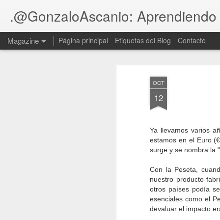
.@GonzaloAscanio: Aprendiendo
Magazine
Página principal
Etiquetas del Blog
Contacto
Deducción por Inv
DEC
OCT
22
Canarias - Grupos
12
Fiscal
EDD 2014/59023 DGT, Consulta no V078
Ya llevamos varios añ
estamos en el Euro (
Resumen
surge y se nombra la "
Con la Peseta, cuand
nuestro producto fabr
Motivo económico
DEC
otros países podía se
22
válido en el régimen
esenciales como el Pet
especial de fusiones
devaluar el impacto er
del IS