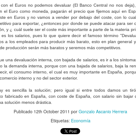
con el Euros no podemos devaluar (El Banco Central no nos deja), 
en el Euro como moneda, pagarán el precio que fijemos aquí en Esp
coste en Euros y no vamos a vender por debajo del coste, con lo cua
titivo para exportar, ¿entonces por donde se puede atacar para ser c
ión, y ¿ cuál suele ser el coste más importante a parte de la materia pr
es los salarios, pues lo que quiere decir el famoso término "Devalua
Servicios
Emprendemos una
DEC
DEC
ios a los empleados para producir más barato, esto en plan general y 
4
3
Profesionales
nueva etapa
es de producción serán más baratos y seremos más competitivos.
Bueno amigos, emprendemos una
ue una devaluación interna, con bajada de salarios, es ir a los síntom
nueva etapa, siento haber dejado
o la demanda interna, porque con una bajada de salarios, baja la rent
el blog durante algún tiempo,
ecir, el consumo interno, el cual es muy importante en España, por
espero retomarlo en breve y
comercio interno y no del sector exterior.
dentro de mis posibilidades seguir
aportando.
y es sencilla la solución; pero igual si entre todos damos un tir
o fabricado en España, con coste de España, con salario sin bajar
un contrato de arrendamiento sobre un local, quedando obligada al
na solución menos drástica.
, que se fijaron en cuantía creciente (rentas escalonadas), de forma
Publicado
12th October 2011
por
Gonzalo Ascanio Herrera
realiza los primeros años del contrato son inferiores al resto.
Etiquetas:
Economía
la gente haga algo es reconocer su importancia y hacerla sentir