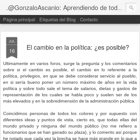
Blog
.@GonzaloAscanio: Aprendiendo de tod@s
Página principal
Etiquetas del Blog
Contacto
JUL
El cambio en la política: ¿es posible?
16
Ultimamente en varios foros, surge la pregunta y los comentarios
sobre
si el cambio es posible, el cambio en lo referente a la
política, privilegios, en que se debe considerar servicio al pueblo,
en si sería bueno poner un número máximo de años en la vida
política y sobre todo sale el tema de salarios, dietas y gastos de
representación de los cuales se habla poco y suelen ser de los
más elevados y en la sobredimensión de la administración pública.
Coincidimos personas de todos los colores
y por supuesto con
diferentes ideas y puntos de vista, cierto es, que todas ellas del
mundo privado y ninguna del mundo público (no me refiero a
funcionarios que se han ganado su plaza), y lo comento así porque
he notado que cada vez la brecha se hace más grande en lo que a