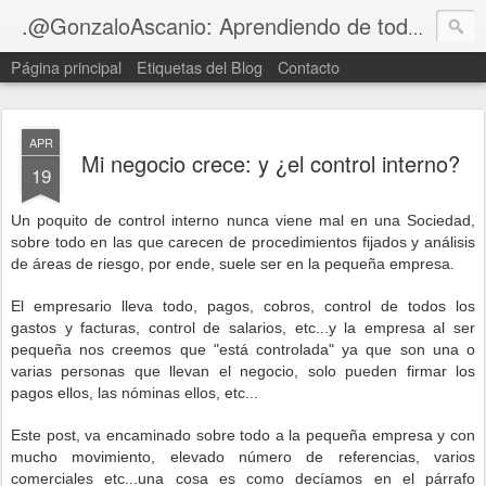
Blog
.@GonzaloAscanio: Aprendiendo de tod@s
Página principal
Etiquetas del Blog
Contacto
APR
Mi negocio crece: y ¿el control interno?
19
Un poquito de control interno nunca viene mal en una Sociedad,
sobre todo en las que carecen de procedimientos fijados y análisis
de áreas de riesgo, por ende, suele ser en l
a pequeña empresa.
El empresario lleva todo, pagos, cobros, control de todos los
gastos y facturas, control de salarios, etc...y la empresa al ser
pequeña nos creemos que "está controlada" ya que son una o
varias personas que llevan el negocio, solo pueden firmar los
pagos ellos, las nóminas ellos, etc...
Este post, va encaminado sobre todo a la pequeña empresa y con
mucho movimiento, elevado número de referencias, varios
comerciales etc...una cosa es como decíamos en el párrafo